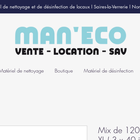
l de nettoyage et de désinfection de locaux l Saires-la-Verrerie l N
Matériel de nettoyage
Boutique
Matériel de désinfection
Mix de 120 