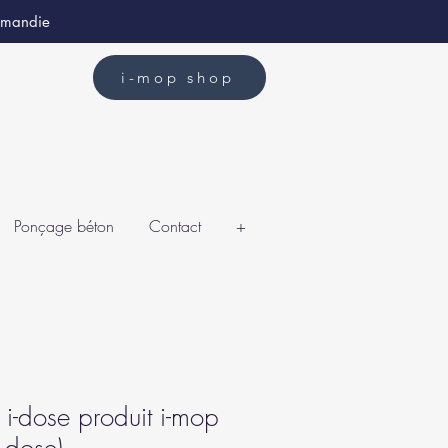
ormandie
i-mop shop
Ponçage béton
Contact
+
i-dose produit i-mop