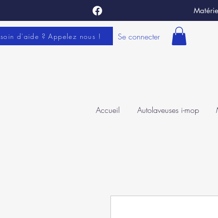
Matérie
Se connecter
soin d'aide ? Appelez nous !
Accueil
Autolaveuses i-mop