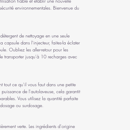
lisation fiable et établir une nouvelle
sécurité environnementales. Bienvenue du
détergent de nettoyage en une seule
 capsule dans l'injecteur, faites-la éclater
ule. Oubliez les aller-retour pour les
 de transporter jusqu'à 10 recharges avec
nt tout ce qu'il vous faut dans une petite
puissance de l'autolaveuse, cela garantit
rables. Vous utilisez la quantité parfaite
us-dosage ou surdosage.
ièrement verte. Les ingrédients d'origine