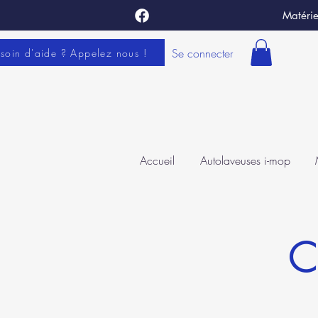
Matérie
Se connecter
soin d'aide ? Appelez nous !
Accueil
Autolaveuses i-mop