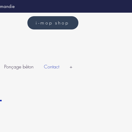
ormandie
i-mop shop
Ponçage béton
Contact
+
T