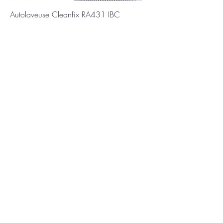
Autolaveuse Cleanfix RA431 IBC
Prix
4 750,00 €
Ajouter au panier