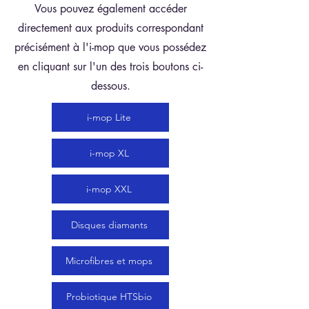
Vous pouvez également accéder
directement aux produits correspondant
précisément à l'i-mop que vous possédez
en cliquant sur l'un des trois boutons ci-
dessous.
i-mop Lite
i-mop XL
i-mop XXL
Disques diamants
Microfibres et mops
Probiotique HTSbio