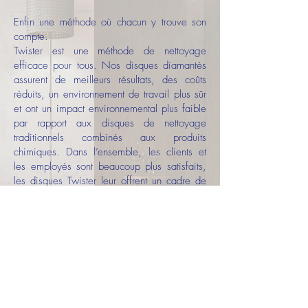
Enfin une méthode où chacun y trouve son
compte.
Twister est une méthode de nettoyage
efficace pour tous. Nos disques diamantés
assurent de meilleurs résultats, des coûts
réduits, un environnement de travail plus sûr
et ont un impact environnemental plus faible
par rapport aux disques de nettoyage
traditionnels combinés aux produits
chimiques. Dans l’ensemble, les clients et
les employés sont beaucoup plus satisfaits,
les disques Twister leur offrent un cadre de
vie plus agréable et plus sûr.
Oui, nous savons que cela paraît presque
trop beau pour être vrai. Ce n’est qu’un
disque de nettoyage de sol, après tout.
Mais c’est aussi le début de quelque chose
de nouveau. Et cette fois, tout le monde y
gagne