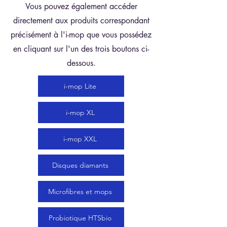
Vous pouvez également accéder
directement aux produits correspondant
précisément à l'i-mop que vous possédez
en cliquant sur l'un des trois boutons ci-
dessous.
i-mop Lite
i-mop XL
i-mop XXL
Disques diamants
Microfibres et mops
Probiotique HTSbio