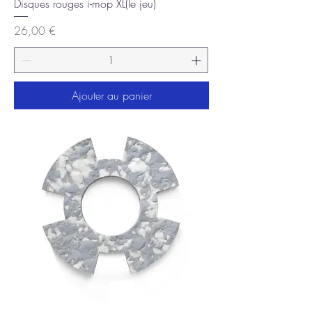
Disques rouges i-mop XL(le jeu)
Prix
26,00 €
Ajouter au panier