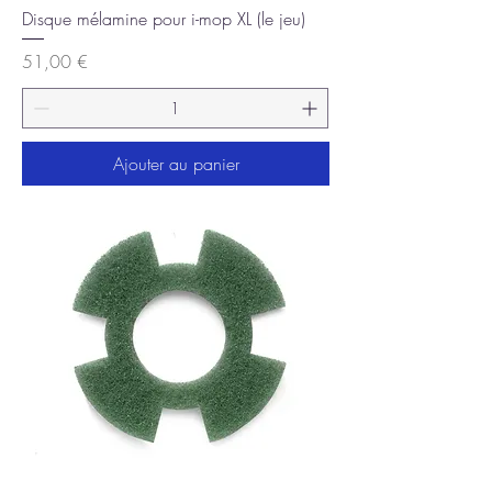
Disque mélamine pour i-mop XL (le jeu)
Prix
51,00 €
Ajouter au panier