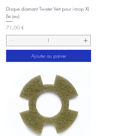
Disque diamant Twister Vert pour i-mop XL
(le jeu)
Prix
71,00 €
Ajouter au panier