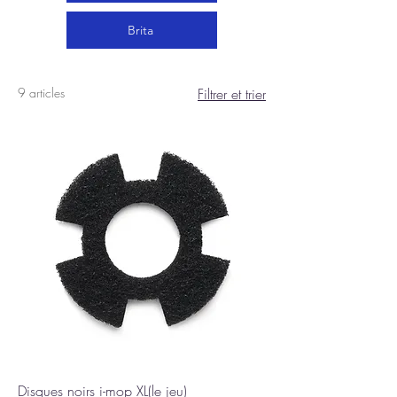
Brita
9 articles
Filtrer et trier
Disques noirs i-mop XL(le jeu)