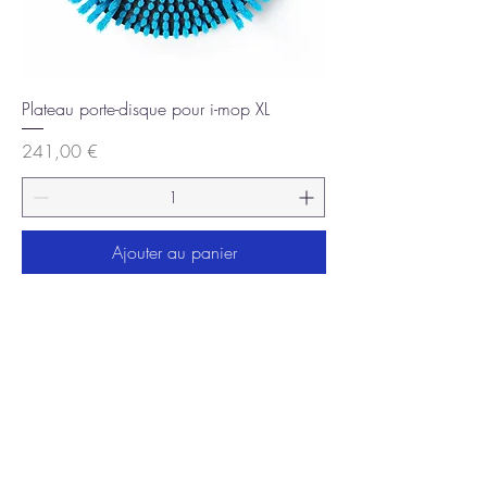
Plateau porte-disque pour i-mop XL
Prix
241,00 €
Ajouter au panier