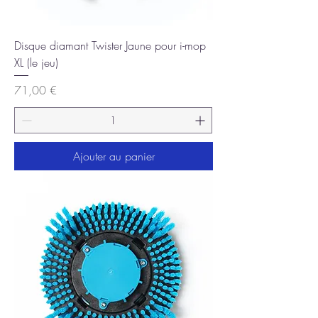
Disque diamant Twister Jaune pour i-mop
XL (le jeu)
Prix
71,00 €
Ajouter au panier