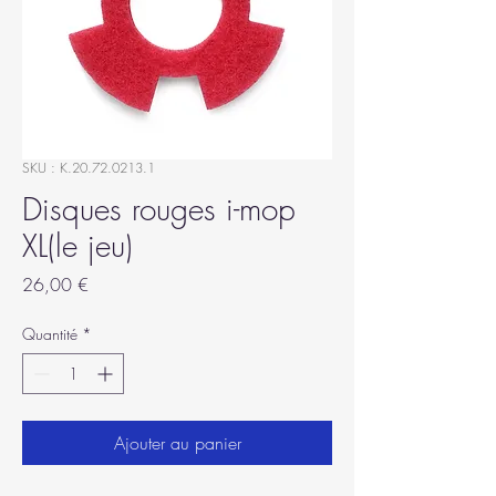
SKU : K.20.72.0213.1
Disques rouges i-mop
XL(le jeu)
Prix
26,00 €
Quantité
*
Ajouter au panier