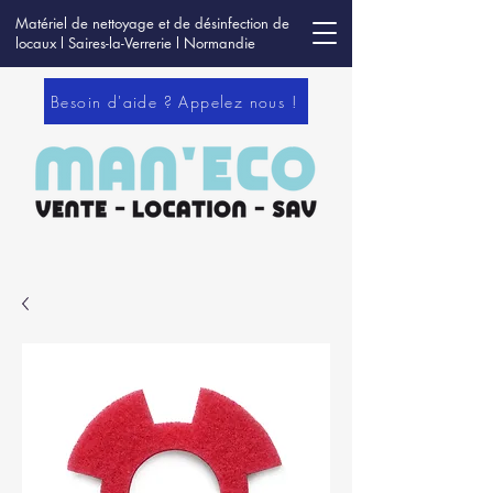
Matériel de nettoyage et de désinfection de
locaux l Saires-la-Verrerie l Normandie
Besoin d'aide ? Appelez nous !