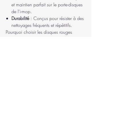
et maintien parfait sur le porte-disques
de l’i-mop.
Durabilité
: Conçus pour résister à des
nettoyages fréquents et répétitifs.
Pourquoi choisir les disques rouges
conventionnels pour votre i-mop ?
Les disques rouges de nettoyage sont
votre meilleur allié pour un entretien
régulier et rapide de vos sols. Leur action
douce mais efficace garantit un résultat
impeccable tout en prolongeant la durée
de vie de vos surfaces. Polyvalents et
simples à utiliser, ils répondent aux
besoins des environnements
professionnels comme les bureaux,
commerces ou écoles.
💡
Astuce : Combinez ces disques avec
une solution nettoyante adaptée pour