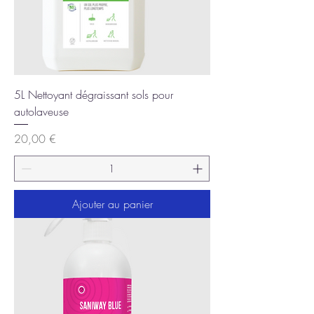
5L Nettoyant dégraissant sols pour
autolaveuse
Prix
20,00 €
Ajouter au panier