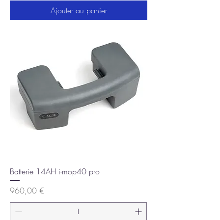
Ajouter au panier
Batterie 14AH i-mop40 pro
Prix
960,00 €