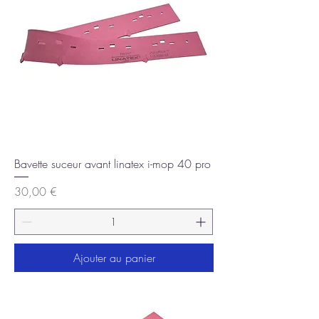
Bavette suceur avant linatex i-mop 40 pro
Prix
30,00 €
Ajouter au panier