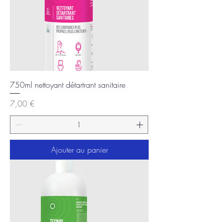
750ml nettoyant détartrant sanitaire
Prix
7,00 €
Ajouter au panier