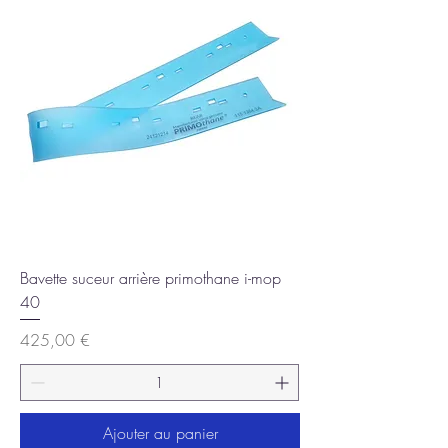
Bavette suceur arrière primothane i-mop
40
Prix
425,00 €
Ajouter au panier