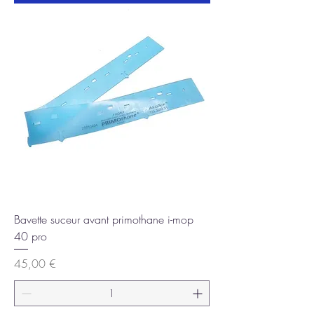
Bavette suceur avant primothane i-mop
40 pro
Prix
45,00 €