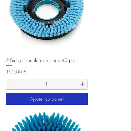
2 Brosses souple bleu i-mop 40 pro
Prix
160,00 €
Ajouter au panier