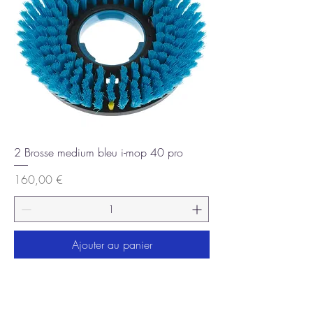
2 Brosse medium bleu i-mop 40 pro
Prix
160,00 €
Ajouter au panier