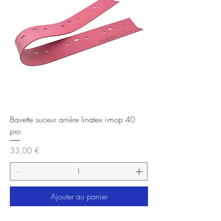
Bavette suceur arrière linatex i-mop 40
pro
Prix
33,00 €
Ajouter au panier