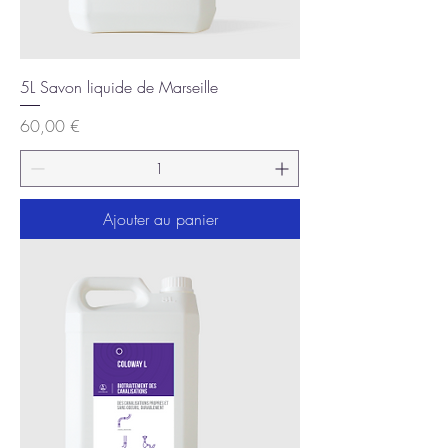
5L Savon liquide de Marseille
Prix
60,00 €
Ajouter au panier