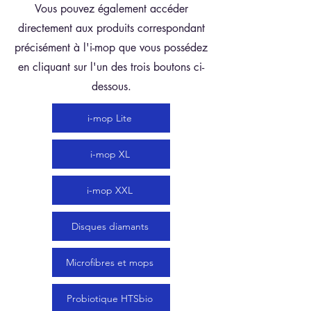
Vous pouvez également accéder
directement aux produits correspondant
précisément à l'i-mop que vous possédez
en cliquant sur l'un des trois boutons ci-
dessous.
i-mop Lite
i-mop XL
i-mop XXL
Disques diamants
Microfibres et mops
Probiotique HTSbio