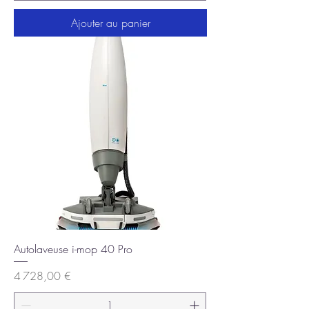
Ajouter au panier
Autolaveuse i-mop 40 Pro
Prix
4 728,00 €