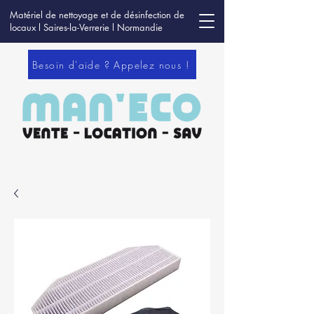
Matériel de nettoyage et de désinfection de
locaux l Saires-la-Verrerie l Normandie
Besoin d'aide ? Appelez nous !