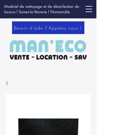
Matériel de nettoyage et de désinfection de
locaux l Saires-la-Verrerie l Normandie
Besoin d'aide ? Appelez nous !