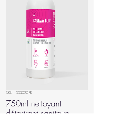
SKU : 303020-FR
750ml nettoyant
détartrant sanitaire
Prix
7,00 €