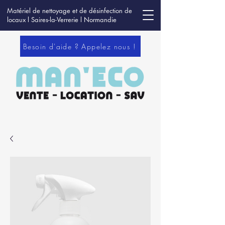
Matériel de nettoyage et de désinfection de
locaux l Saires-la-Verrerie l Normandie
Besoin d'aide ? Appelez nous !