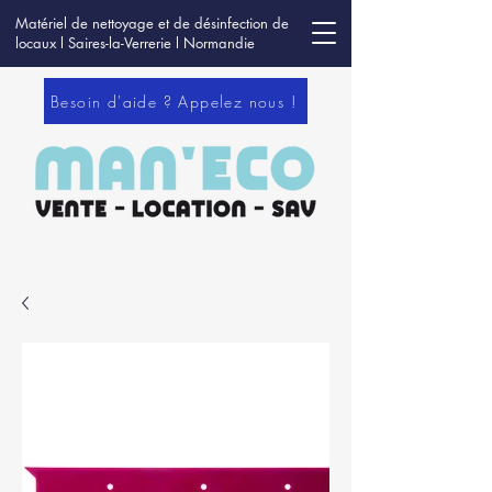
Matériel de nettoyage et de désinfection de
locaux l Saires-la-Verrerie l Normandie
Besoin d'aide ? Appelez nous !