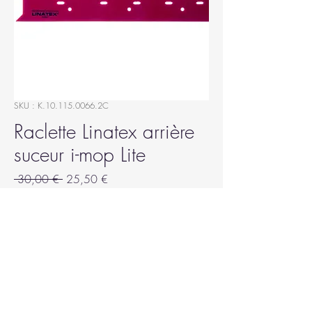
SKU : K.10.115.0066.2C
Raclette Linatex arrière
suceur i-mop Lite
Prix
Prix
 30,00 € 
25,50 €
original
promotionnel
Quantité
*
Ajouter au panier