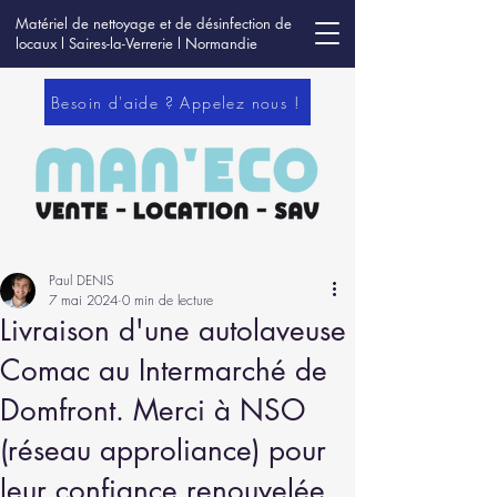
Matériel de nettoyage et de désinfection de
locaux l Saires-la-Verrerie l Normandie
Besoin d'aide ? Appelez nous !
Paul DENIS
7 mai 2024
0 min de lecture
Livraison d'une autolaveuse
Comac au Intermarché de
Domfront. Merci à NSO
(réseau approliance) pour
leur confiance renouvelée.